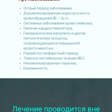
Острый период заболевания;
Декомпенсированная недостаточность
кровообращения IIБ — Ш ст.;
Системные заболевания крови (лейкозы);
Наличие кардиостимулятора;
Геморрагические васкулиты и другие
патологические процессы,
сопровождающиеся повышенной
кровоточивостью;
Ранний постинфарктный период;
Тяжелое нестабильное течение ИБС;
Некомпенсированная глаукома;
Беременность.
Лечение проводится вне